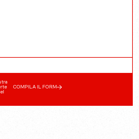
stra
erte
COMPILA IL FORM
del