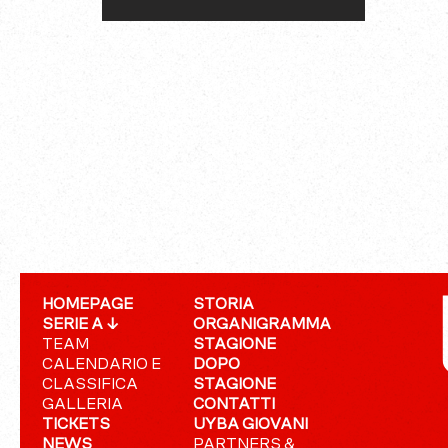
HOMEPAGE
STORIA
SERIE A ↓
ORGANIGRAMMA
TEAM
STAGIONE
CALENDARIO E
DOPO
CLASSIFICA
STAGIONE
GALLERIA
CONTATTI
TICKETS
UYBA GIOVANI
NEWS
PARTNERS &