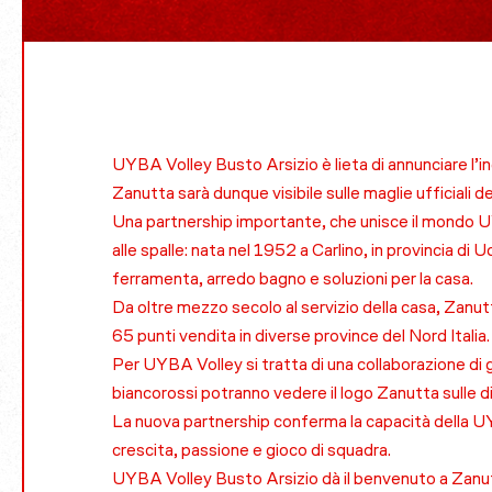
UYBA Volley Busto Arsizio è lieta di annunciare l’in
Zanutta sarà dunque visibile sulle maglie ufficiali 
Una partnership importante, che unisce il mondo UYB
alle spalle: nata nel 1952 a Carlino, in provincia di U
ferramenta, arredo bagno e soluzioni per la casa.
Da oltre mezzo secolo al servizio della casa, Zanut
65 punti vendita in diverse province del Nord Italia
Per UYBA Volley si tratta di una collaborazione di gr
biancorossi potranno vedere il logo Zanutta sulle div
La nuova partnership conferma la capacità della UY
crescita, passione e gioco di squadra.
UYBA Volley Busto Arsizio dà il benvenuto a Zanutt