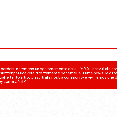
perderti nemmeno un aggiornamento della UYBA! Iscriviti alla no
letter per ricevere direttamente per email le ultime news, le off
iali e tanto altro. Unisciti alla nostra community e vivi l’emozione 
ey con la UYBA!