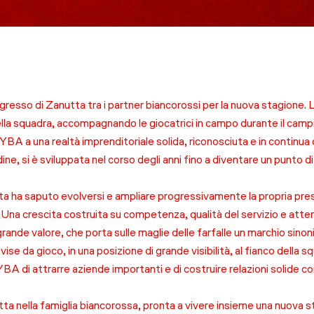
gresso di Zanutta tra i partner biancorossi per la nuova stagione. L’
della squadra, accompagnando le giocatrici in campo durante il campi
A a una realtà imprenditoriale solida, riconosciuta e in continua 
dine, si è sviluppata nel corso degli anni fino a diventare un punto di
ta ha saputo evolversi e ampliare progressivamente la propria presen
. Una crescita costruita su competenza, qualità del servizio e attenz
ande valore, che porta sulle maglie delle farfalle un marchio sinoni
ise da gioco, in una posizione di grande visibilità, al fianco della
BA di attrarre aziende importanti e di costruire relazioni solide c
a nella famiglia biancorossa, pronta a vivere insieme una nuova st