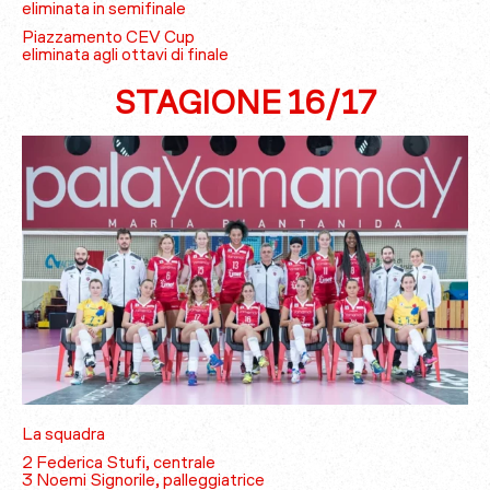
eliminata in semifinale
Piazzamento CEV Cup
eliminata agli ottavi di finale
STAGIONE 16/17
La squadra
2 Federica Stufi, centrale
3 Noemi Signorile, palleggiatrice