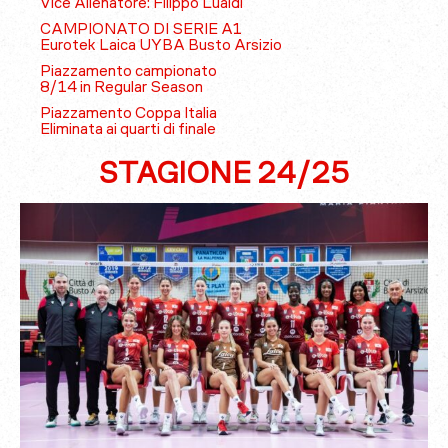
Vice Allenatore: Filippo Lualdi
CAMPIONATO DI SERIE A1
Eurotek Laica UYBA Busto Arsizio
Piazzamento campionato
8/14 in Regular Season
Piazzamento Coppa Italia
Eliminata ai quarti di finale
STAGIONE 24/25