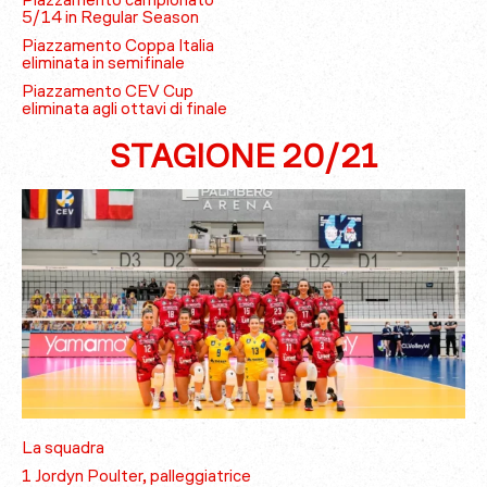
Piazzamento campionato
5/14 in Regular Season
Piazzamento Coppa Italia
eliminata in semifinale
Piazzamento CEV Cup
eliminata agli ottavi di finale
STAGIONE 20/21
La squadra
1 Jordyn Poulter, palleggiatrice