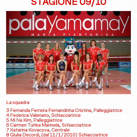
STAGIONE 09/10
La squadra
3 Fernanda Ferreira Fernandinha Cristina, Palleggiatrice
4 Federica Valeriano, Schiacciatrice
5 Mi Na Kim, Palleggiatrice
6 Carmen Turlea Marinela, Schiacciatrice
7 Katarina Kovacova, Centrale
8 Giulia Decordi, (dal 11/1/2010) Schiacciatrice