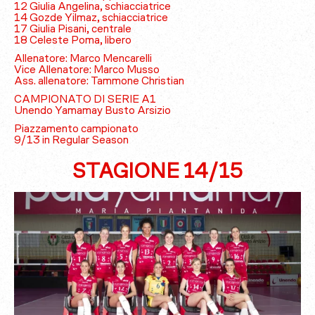
12 Giulia Angelina, schiacciatrice
14 Gozde Yilmaz, schiacciatrice
17 Giulia Pisani, centrale
18 Celeste Poma, libero
Allenatore: Marco Mencarelli
Vice Allenatore: Marco Musso
Ass. allenatore: Tammone Christian
CAMPIONATO DI SERIE A1
Unendo Yamamay Busto Arsizio
Piazzamento campionato
9/13 in Regular Season
STAGIONE 14/15