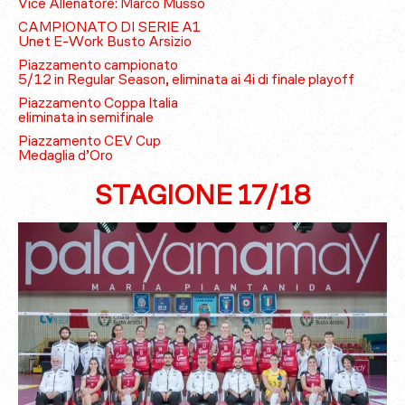
Vice Allenatore: Marco Musso
CAMPIONATO DI SERIE A1
Unet E-Work Busto Arsizio
Piazzamento campionato
5/12 in Regular Season, eliminata ai 4i di finale playoff
Piazzamento Coppa Italia
eliminata in semifinale
Piazzamento CEV Cup
Medaglia d’Oro
STAGIONE 17/18