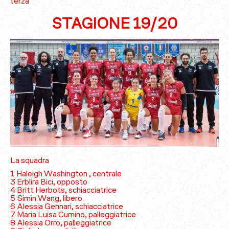
terza
STAGIONE 19/20
La squadra
1 Haleigh Washington , centrale
3 Erblira Bici, opposto
4 Britt Herbots, schiacciatrice
5 Simin Wang, libero
6 Alessia Gennari, schiacciatrice
7 Maria Luisa Cumino, palleggiatrice
8 Alessia Orro, palleggiatrice