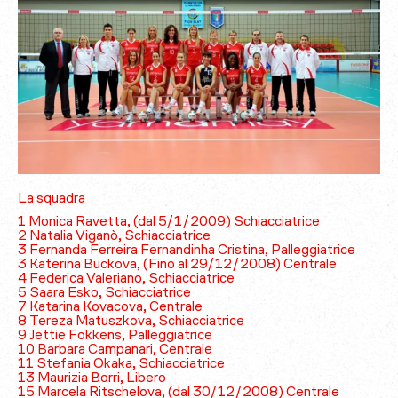
La squadra
1 Monica Ravetta, (dal 5/1/2009) Schiacciatrice
2 Natalia Viganò, Schiacciatrice
3 Fernanda Ferreira Fernandinha Cristina, Palleggiatrice
3 Katerina Buckova, (Fino al 29/12/2008) Centrale
4 Federica Valeriano, Schiacciatrice
5 Saara Esko, Schiacciatrice
7 Katarina Kovacova, Centrale
8 Tereza Matuszkova, Schiacciatrice
9 Jettie Fokkens, Palleggiatrice
10 Barbara Campanari, Centrale
11 Stefania Okaka, Schiacciatrice
13 Maurizia Borri, Libero
15 Marcela Ritschelova, (dal 30/12/2008) Centrale