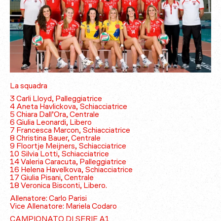
La squadra
3 Carli Lloyd, Palleggiatrice
4 Aneta Havlickova, Schiacciatrice
5 Chiara Dall’Ora, Centrale
6 Giulia Leonardi, Libero
7 Francesca Marcon, Schiacciatrice
8 Christina Bauer, Centrale
9 Floortje Meijners, Schiacciatrice
10 Silvia Lotti, Schiacciatrice
14 Valeria Caracuta, Palleggiatrice
16 Helena Havelkova, Schiacciatrice
17 Giulia Pisani, Centrale
18 Veronica Bisconti, Libero.
Allenatore: Carlo Parisi
Vice Allenatore: Mariela Codaro
CAMPIONATO DI SERIE A1