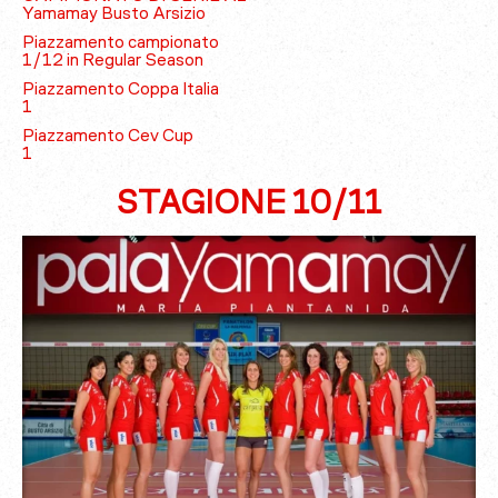
Yamamay Busto Arsizio
Piazzamento campionato
1/12 in Regular Season
Piazzamento Coppa Italia
1
Piazzamento Cev Cup
1
STAGIONE 10/11