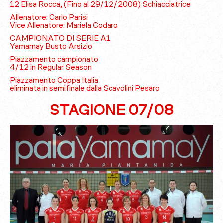
12 Elisa Rocca, (Fino al 29/12/2008) Schiacciatrice
Allenatore: Carlo Parisi
Vice Allenatore: Mariela Codaro
CAMPIONATO DI SERIE A1
Yamamay Busto Arsizio
Piazzamento campionato
4/12 in Regular Season
Piazzamento Coppa Italia
eliminata in semifinale dalla Scavolini Pesaro
STAGIONE 07/08