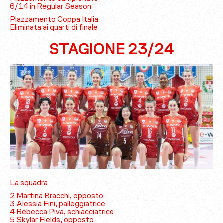
6/14 in Regular Season
Piazzamento Coppa Italia
Eliminata ai quarti di finale
STAGIONE 23/24
La squadra
2 Martina Bracchi, opposto
3 Alessia Fini, palleggiatrice
4 Rebecca Piva, schiacciatrice
5 Skylar Fields, opposto