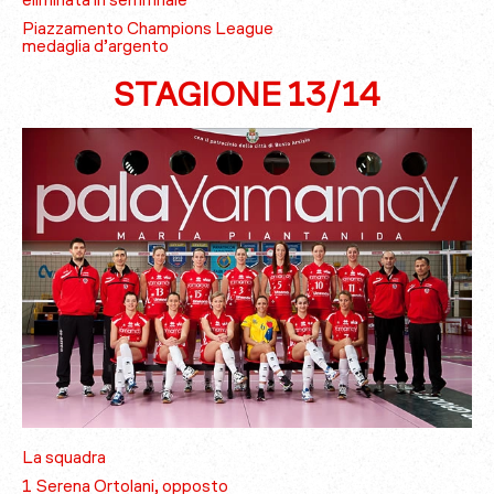
eliminata in semifinale
Piazzamento Champions League
medaglia d’argento
STAGIONE 13/14
La squadra
1 Serena Ortolani, opposto