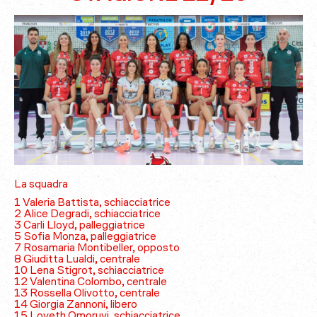
La squadra
1 Valeria Battista, schiacciatrice
2 Alice Degradi, schiacciatrice
3 Carli Lloyd, palleggiatrice
5 Sofia Monza, palleggiatrice
7 Rosamaria Montibeller, opposto
8 Giuditta Lualdi, centrale
10 Lena Stigrot, schiacciatrice
12 Valentina Colombo, centrale
13 Rossella Olivotto, centrale
14 Giorgia Zannoni, libero
15 Loveth Omoruyi, schiacciatrice