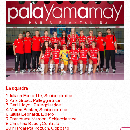
La squadra
1 Juliann Faucette, Schiacciatrice
2 Ana Grbac, Palleggiatrice
3 Carli Lloyd , Palleggiatrice
4 Maren Brinker, Schiacciatrice
6 Giulia Leonardi, Libero
7 Francesca Marcon, Schiacciatrice
8 Christina Bauer, Centrale
10 Margareta Kozuch, Opposto