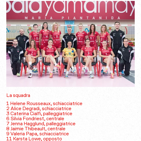
La squadra
1 Helene Rousseaux, schiacciatrice
2 Alice Degradi, schiacciatrice
3 Caterina Cialfi, palleggiatrice
6 Silvia Fondriest, centrale
7 Jenna Hagglund, palleggiatrice
8 Jaimie Thibeault, centrale
9 Valeria Papa, schiacciatrice
11 Karsta Lowe, opposto