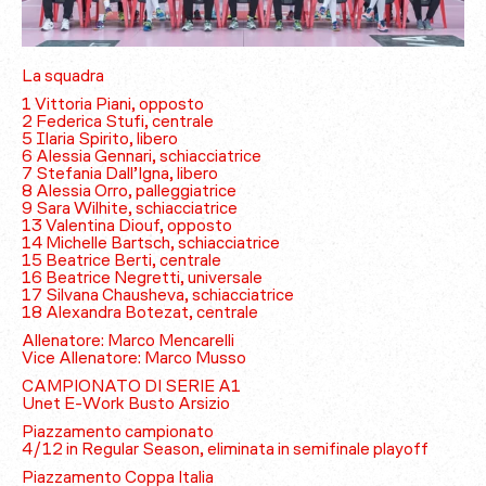
La squadra
1 Vittoria Piani, opposto
2 Federica Stufi, centrale
5 Ilaria Spirito, libero
6 Alessia Gennari, schiacciatrice
7 Stefania Dall’Igna, libero
8 Alessia Orro, palleggiatrice
9 Sara Wilhite, schiacciatrice
13 Valentina Diouf, opposto
14 Michelle Bartsch, schiacciatrice
15 Beatrice Berti, centrale
16 Beatrice Negretti, universale
17 Silvana Chausheva, schiacciatrice
18 Alexandra Botezat, centrale
Allenatore: Marco Mencarelli
Vice Allenatore: Marco Musso
CAMPIONATO DI SERIE A1
Unet E-Work Busto Arsizio
Piazzamento campionato
4/12 in Regular Season, eliminata in semifinale playoff
Piazzamento Coppa Italia