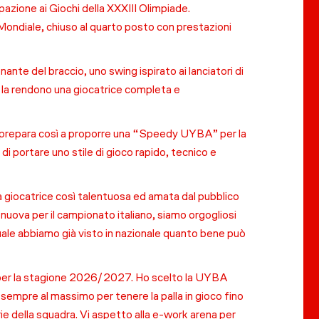
pazione ai Giochi della XXXIII Olimpiade.
 Mondiale, chiuso al quarto posto con prestazioni
ante del braccio, uno swing ispirato ai lanciatori di
he la rendono una giocatrice completa e
si prepara così a proporre una “Speedy UYBA” per la
i portare uno stile di gioco rapido, tecnico e
a giocatrice così talentuosa ed amata dal pubblico
uova per il campionato italiano, siamo orgogliosi
ale abbiamo già visto in nazionale quanto bene può
 per la stagione 2026/2027. Ho scelto la UYBA
o sempre al massimo per tenere la palla in gioco fino
rie della squadra. Vi aspetto alla e-work arena per