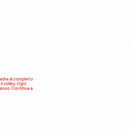
uadra al completo
il volley. Ogni
cesso. Continua a