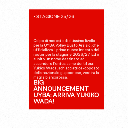
•
STAGIONE 25/26
Colpo di mercato di altissimo livello
per la UYBA Volley Busto Arsizio, che
ufficializza il primo nuovo innesto del
roster per la stagione 2026/27. Ed è
subito un nome destinato ad
accendere l’entusiasmo dei tifosi:
Yukiko Wada, schiacciatrice-opposto
della nazionale giapponese, vestirà la
maglia biancorossa.
BIG
ANNOUNCEMENT
UYBA: ARRIVA YUKIKO
WADA!