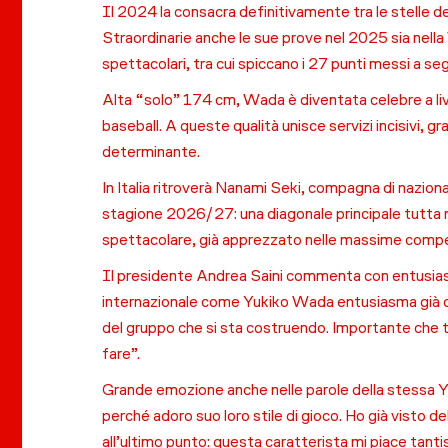
Il 2024 la consacra definitivamente tra le stelle de
Straordinarie anche le sue prove nel 2025 sia nella
spettacolari, tra cui spiccano i 27 punti messi a seg
Alta “solo” 174 cm, Wada è diventata celebre a livel
baseball. A queste qualità unisce servizi incisivi, 
determinante.
In Italia ritroverà Nanami Seki, compagna di nazio
stagione 2026/27: una diagonale principale tutta ni
spettacolare, già apprezzato nelle massime competi
Il presidente Andrea Saini commenta con entusiasmo
internazionale come Yukiko Wada entusiasma già da 
del gruppo che si sta costruendo. Importante che t
fare”.
Grande emozione anche nelle parole della stessa 
perché adoro suo loro stile di gioco. Ho già visto d
all’ultimo punto: questa caratterista mi piace tanti