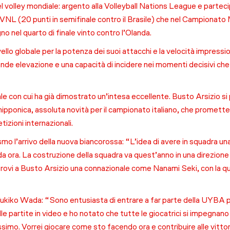
l volley mondiale: argento alla Volleyball Nations League e parteci
 VNL (20 punti in semifinale contro il Brasile) che nel Campionato
no nel quarto di finale vinto contro l’Olanda.
lo globale per la potenza dei suoi attacchi e la velocità impression
grande elevazione e una capacità di incidere nei momenti decisivi c
nale con cui ha già dimostrato un’intesa eccellente. Busto Arsizio 
pponica, assoluta novità per il campionato italiano, che promette d
zioni internazionali.
 l’arrivo della nuova biancorossa: “L’idea di avere in squadra un
ora. La costruzione della squadra va quest’anno in una direzione n
rovi a Busto Arsizio una connazionale come Nanami Seki, con la qu
Yukiko Wada: “Sono entusiasta di entrare a far parte della UYBA
elle partite in video e ho notato che tutte le giocatrici si impegnan
ssimo. Vorrei giocare come sto facendo ora e contribuire alle vitto