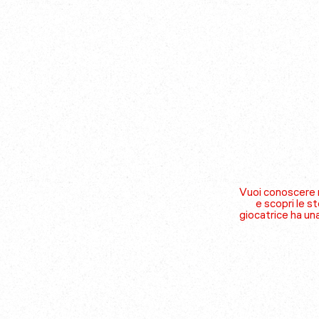
Vuoi conoscere m
e scopri le st
giocatrice ha un