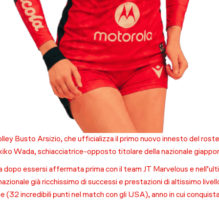
olley Busto Arsizio, che ufficializza il primo nuovo innesto del ro
kiko Wada, schiacciatrice-opposto titolare della nazionale giappon
ia dopo essersi affermata prima con il team JT Marvelous e nell’u
zionale già ricchissimo di successi e prestazioni di altissimo live
e (32 incredibili punti nel match con gli USA), anno in cui conquist