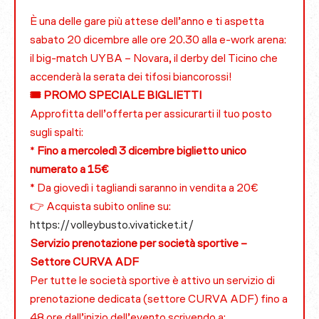
È una delle gare più attese dell’anno e ti aspetta
sabato 20 dicembre alle ore 20.30 alla e-work arena:
il big-match UYBA – Novara, il derby del Ticino che
accenderà la serata dei tifosi biancorossi!
🎟 PROMO SPECIALE BIGLIETTI
Approfitta dell’offerta per assicurarti il tuo posto
sugli spalti:
*
Fino a mercoledì 3 dicembre biglietto unico
numerato a 15€
* Da giovedì i tagliandi saranno in vendita a 20€
👉 Acquista subito online su:
https://volleybusto.vivaticket.it/
Servizio prenotazione per società sportive –
Settore CURVA ADF
Per tutte le società sportive è attivo un servizio di
prenotazione dedicata (settore CURVA ADF) fino a
48 ore dall’inizio dell’evento scrivendo a: