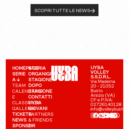
SCOPRI TUTTE LE NEWS
UYBA
HOMEPAGE
STORIA
VOLLEY
SERIE
ORGANIGRAMMA
S.S.D.R.L.
A ↓
STAGIONE
Via Maderna
TEAM
DOPO
20 - 21052
Busto
CALENDARIO
STAGIONE
Arsizio (VA)
E
CONTATTI
CF e P.IVA:
CLASSIFICA
UYBA
02726140128
GALLERIA
GIOVANI
info@volleybusto.
TICKETS
PARTNERS
NEWS
& FRIENDS
SPONSOR
E-