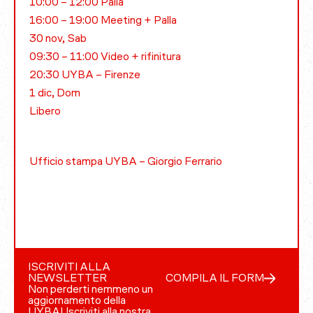
10:00 – 12:00 Palla
16:00 – 19:00 Meeting + Palla
30 nov, Sab
09:30 – 11:00 Video + rifinitura
20:30 UYBA – Firenze
1 dic, Dom
Libero
Ufficio stampa UYBA – Giorgio Ferrario
ISCRIVITI ALLA
NEWSLETTER
COMPILA IL FORM
Non perderti nemmeno un
aggiornamento della
UYBA! Iscriviti alla nostra