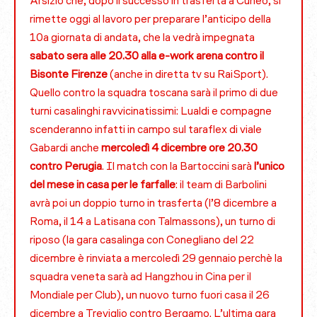
Arsizio che, dopo il successo in trasferta a Cuneo, si
rimette oggi al lavoro per preparare l’anticipo della
10a giornata di andata, che la vedrà impegnata
sabato sera alle 20.30 alla e-work arena contro il
Bisonte Firenze
(anche in diretta tv su RaiSport).
Quello contro la squadra toscana sarà il primo di due
turni casalinghi ravvicinatissimi: Lualdi e compagne
scenderanno infatti in campo sul taraflex di viale
Gabardi anche
mercoledì 4 dicembre ore 20.30
contro Perugia
. Il match con la Bartoccini sarà
l’unico
del mese in casa per le farfalle
: il team di Barbolini
avrà poi un doppio turno in trasferta (l’8 dicembre a
Roma, il 14 a Latisana con Talmassons), un turno di
riposo (la gara casalinga con Conegliano del 22
dicembre è rinviata a mercoledì 29 gennaio perchè la
squadra veneta sarà ad Hangzhou in Cina per il
Mondiale per Club), un nuovo turno fuori casa il 26
dicembre a Treviglio contro Bergamo. L’ultima gara