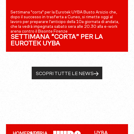
Settimana "corta" per la Eurotek UYBA Busto Arsizio che,
dopo il successo in trasferta a Cuneo, si rimette oggi al
lavoro per preparare l'anticipo della 10a giornata di andata,
che la vedrà impegnata sabato sera alle 20.30 alla e-work
arena contro il Bisonte Firenze
SETTIMANA “CORTA” PER LA
EUROTEK UYBA
SCOPRI TUTTE LE NEWS
UYBA
HOMEPAGE
STORIA