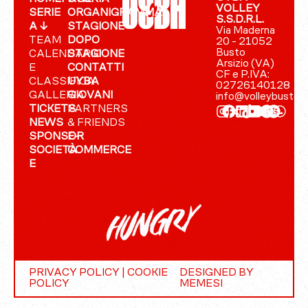
VOLLEY
SERIE
ORGANIGRAMMA
S.S.D.R.L.
A ↓
STAGIONE
Via Maderna
TEAM
DOPO
20 - 21052
Busto
CALENDARIO
STAGIONE
Arsizio (VA)
E
CONTATTI
CF e P.IVA:
CLASSIFICA
UYBA
02726140128
GALLERIA
GIOVANI
info@volleybusto.
TICKETS
PARTNERS
NEWS
& FRIENDS
SPONSOR
E-
SOCIETÀ
COMMERCE
E
PRIVACY POLICY
|
COOKIE
DESIGNED BY
POLICY
MEMESI