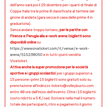
dell’anno sarà poi il 29 dicembre per i quarti di finale di
Coppa Italia tra le prime 8 classificate al termine del
girone di andata (gara secca in casa delle prime 4 in
graduatoria).
Senza andare troppo lontano,
per le partite con
Firenze e Perugia alla e-work arena i biglietti sono
disponibili online
su
https://www.vivaticket.com/it/venue/e-work-
arena/515238050
e in tutti i punti vendita
Vivaticket.
Attiva anche la super promozione per le società
sportive e i gruppi scolastici
: per i gruppi superiori a
15 persone i primi 15 biglietti sono gratuiti solo su
prenotazione all’indirizzo tickets@volleybusto.com
entro 48 ore dall’inizio dell’evento. Oltre i 15 biglietti:
costo ridotto a 5 €/cad. Scrivere nella mail il numero
totale dei partecipanti, ritiro e pagamento il giorno