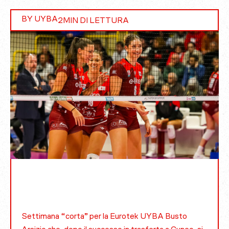
BY UYBA
2
MIN DI LETTURA
Settimana “corta” per la Eurotek UYBA Busto