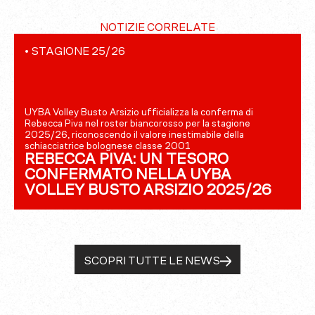
NOTIZIE CORRELATE
•
STAGIONE 25/26
UYBA Volley Busto Arsizio ufficializza la conferma di
Rebecca Piva nel roster biancorosso per la stagione
2025/26, riconoscendo il valore inestimabile della
schiacciatrice bolognese classe 2001
REBECCA PIVA: UN TESORO
CONFERMATO NELLA UYBA
VOLLEY BUSTO ARSIZIO 2025/26
SCOPRI TUTTE LE NEWS