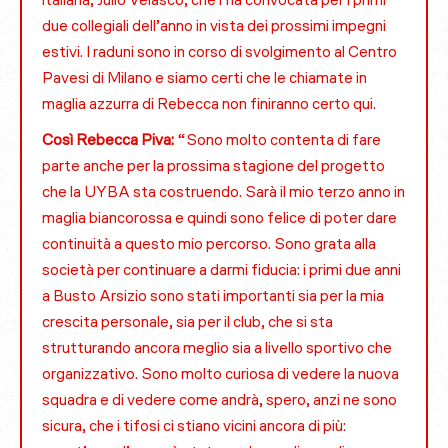
italiana, Julio Velasco, che l’ha convocata per i primi
due collegiali dell’anno in vista dei prossimi impegni
estivi. I raduni sono in corso di svolgimento al Centro
Pavesi di Milano e siamo certi che le chiamate in
maglia azzurra di Rebecca non finiranno certo qui.
Così Rebecca Piva:
“Sono molto contenta di fare
parte anche per la prossima stagione del progetto
che la UYBA sta costruendo. Sarà il mio terzo anno in
maglia biancorossa e quindi sono felice di poter dare
continuità a questo mio percorso. Sono grata alla
società per continuare a darmi fiducia: i primi due anni
a Busto Arsizio sono stati importanti sia per la mia
crescita personale, sia per il club, che si sta
strutturando ancora meglio sia a livello sportivo che
organizzativo. Sono molto curiosa di vedere la nuova
squadra e di vedere come andrà, spero, anzi ne sono
sicura, che i tifosi ci stiano vicini ancora di più: