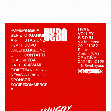
UYBA
HOMEPAGE
STORIA
VOLLEY
SERIE
ORGANIGRAMMA
S.S.D.R.L.
A ↓
STAGIONE
Via Maderna
TEAM
DOPO
20 - 21052
Busto
CALENDARIO
STAGIONE
Arsizio (VA)
E
CONTATTI
CF e P.IVA:
CLASSIFICA
UYBA
02726140128
GALLERIA
GIOVANI
info@volleybusto.
TICKETS
PARTNERS
NEWS
& FRIENDS
SPONSOR
E-
SOCIETÀ
COMMERCE
E