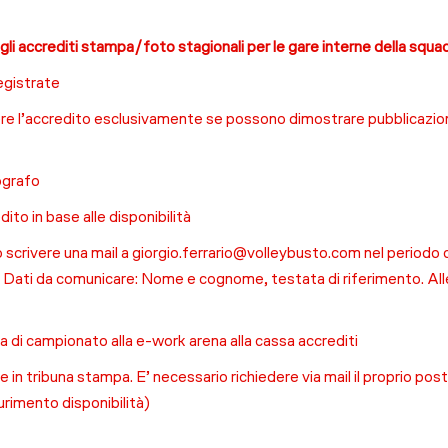
li accrediti stampa/foto stagionali per le gare interne della squad
registrate
re l’accredito esclusivamente se possono dimostrare pubblicazion
ografo
edito in base alle disponibilità
o scrivere una mail a giorgio.ferrario@volleybusto.com nel periodo 
. Dati da comunicare: Nome e cognome, testata di riferimento. All
nga di campionato alla e-work arena alla cassa accrediti
 in tribuna stampa. E’ necessario richiedere via mail il proprio post
urimento disponibilità)