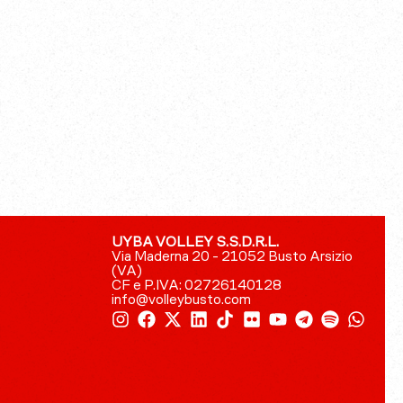
UYBA VOLLEY S.S.D.R.L.
Via Maderna 20 - 21052 Busto Arsizio
(VA)
CF e P.IVA: 02726140128
info@volleybusto.com