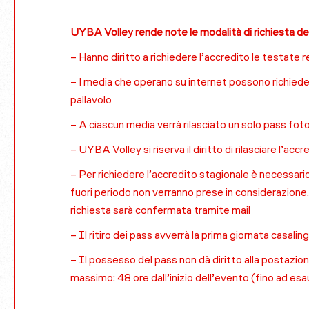
UYBA Volley rende note le modalità di richiesta deg
– Hanno diritto a richiedere l’accredito le testate 
– I media che operano su internet possono richiede
pallavolo
– A ciascun media verrà rilasciato un solo pass fot
– UYBA Volley si riserva il diritto di rilasciare l’accr
– Per richiedere l’accredito stagionale è necessari
fuori periodo non verranno prese in considerazione
richiesta sarà confermata tramite mail
– Il ritiro dei pass avverrà la prima giornata casali
– Il possesso del pass non dà diritto alla postazione
massimo: 48 ore dall’inizio dell’evento (fino ad esa