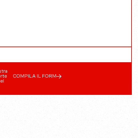
stra
erte
COMPILA IL FORM
del