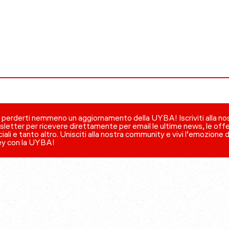
perderti nemmeno un aggiornamento della UYBA! Iscriviti alla no
letter per ricevere direttamente per email le ultime news, le off
iali e tanto altro. Unisciti alla nostra community e vivi l’emozione 
ey con la UYBA!