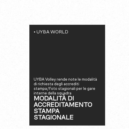
•
UYBA WORLD
UYBA Volley rende note le modalità
di richiesta degli accrediti
stampa/foto stagionali per le gare
interne della squadra
MODALITÀ DI
ACCREDITAMENTO
STAMPA
STAGIONALE