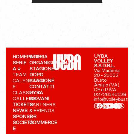
UYBA
HOMEPAGE
STORIA
VOLLEY
SERIE
ORGANIGRAMMA
S.S.D.R.L.
A ↓
STAGIONE
Via Maderna
TEAM
DOPO
20 - 21052
Busto
CALENDARIO
STAGIONE
Arsizio (VA)
E
CONTATTI
CF e P.IVA:
CLASSIFICA
UYBA
02726140128
GALLERIA
GIOVANI
info@volleybusto.
TICKETS
PARTNERS
NEWS
& FRIENDS
SPONSOR
E-
SOCIETÀ
COMMERCE
E