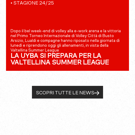
•
STAGIONE 24/25
Dopo il bel week-end di volley alla e-work arena e la vittoria
nel Primo Torneo Internazionale di Volley Città di Busto
Arsizio, Lualdi e compagne hanno riposato nella giornata di
lunedì e riprendono oggi gli allenamenti, in vista della
Valtellina Summer League
LA UYBA SI PREPARA PER LA
VALTELLINA SUMMER LEAGUE
SCOPRI TUTTE LE NEWS