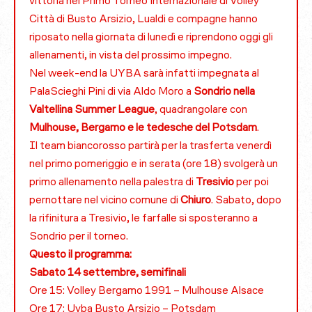
vittoria nel Primo Torneo Internazionale di Volley
Città di Busto Arsizio, Lualdi e compagne hanno
riposato nella giornata di lunedì e riprendono oggi gli
allenamenti, in vista del prossimo impegno.
Nel week-end la UYBA sarà infatti impegnata al
PalaScieghi Pini di via Aldo Moro a
Sondrio nella
Valtellina Summer League
, quadrangolare con
Mulhouse, Bergamo e le tedesche del Potsdam
.
Il team biancorosso partirà per la trasferta venerdì
nel primo pomeriggio e in serata (ore 18) svolgerà un
primo allenamento nella palestra di
Tresivio
per poi
pernottare nel vicino comune di
Chiuro
. Sabato, dopo
la rifinitura a Tresivio, le farfalle si sposteranno a
Sondrio per il torneo.
Questo il programma:
Sabato 14 settembre, semifinali
Ore 15: Volley Bergamo 1991 – Mulhouse Alsace
Ore 17: Uyba Busto Arsizio – Potsdam