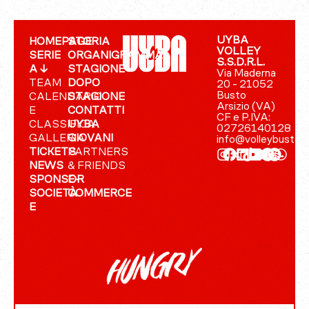
UYBA
HOMEPAGE
STORIA
VOLLEY
SERIE
ORGANIGRAMMA
S.S.D.R.L.
A ↓
STAGIONE
Via Maderna
TEAM
DOPO
20 - 21052
Busto
CALENDARIO
STAGIONE
Arsizio (VA)
E
CONTATTI
CF e P.IVA:
CLASSIFICA
UYBA
02726140128
GALLERIA
GIOVANI
info@volleybusto.
TICKETS
PARTNERS
NEWS
& FRIENDS
SPONSOR
E-
SOCIETÀ
COMMERCE
E