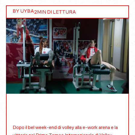
BY UYBA
2
MIN DI LETTURA
Dopo il bel week-end di volley alla e-work arena e la