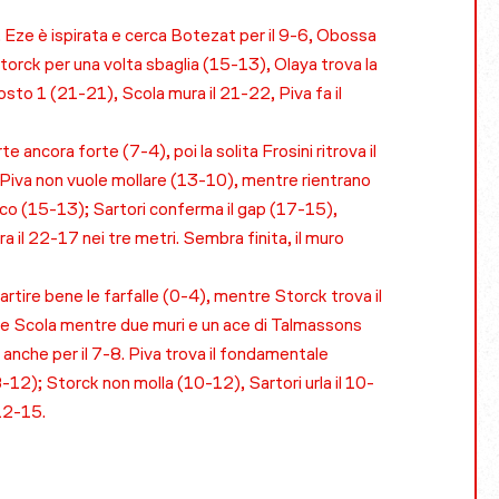
. Eze è ispirata e cerca Botezat per il 9-6, Obossa
torck per una volta sbaglia (15-13), Olaya trova la
osto 1 (21-21), Scola mura il 21-22, Piva fa il
ancora forte (7-4), poi la solita Frosini ritrova il
, Piva non vuole mollare (13-10), mentre rientrano
oco (15-13); Sartori conferma il gap (17-15),
 il 22-17 nei tre metri. Sembra finita, il muro
rtire bene le farfalle (0-4), mentre Storck trova il
ni e Scola mentre due muri e un ace di Talmassons
 anche per il 7-8. Piva trova il fondamentale
-12); Storck non molla (10-12), Sartori urla il 10-
12-15.