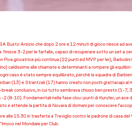
BA Busto Arsizio che dopo 2 ore e 12 minuti di gioco riesce ad av
finisce 3-2 per le farfalle, capaci di recuperare sotto un set a zero,
Con Piva giocatrice più continua (22 punti ed MVP per lei), Barbolin
lino) caldissime alle chiamate e determinanti a rompere gli equilibri
n ogni caso è stato sempre equilibrato, perchè la squadra di Barbier
rban (13) e Strantzali (17) hanno creato non pochi grattacapi al 
ie-break conclusivo, in cui tutto sembrava chiuso ben presto (1-7, 3
i a -2 (8-10). Fondamentali nella fase clou i punti di Kunzler, un ace
to e attende la partita di Novara di domani per conoscere l’accop
bre alle 15.30 in trasferta a Treviglio contro le padrone di casa 
l’Imoco nel Mondiale per Club.