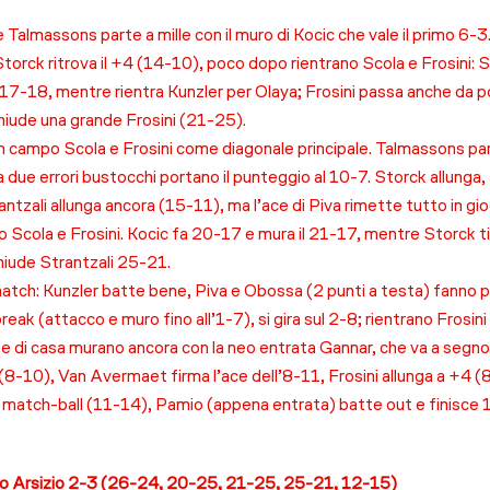
 Talmassons parte a mille con il muro di Kocic che vale il primo 6-3
Storck ritrova il +4 (14-10), poco dopo rientrano Scola e Frosini: S
l 17-18, mentre rientra Kunzler per Olaya; Frosini passa anche da p
hiude una grande Frosini (21-25).
 campo Scola e Frosini come diagonale principale. Talmassons parte 
 due errori bustocchi portano il punteggio al 10-7. Storck allunga
zali allunga ancora (15-11), ma l’ace di Piva rimette tutto in gi
 Scola e Frosini. Kocic fa 20-17 e mura il 21-17, mentre Storck tira
hiude Strantzali 25-21.
match: Kunzler batte bene, Piva e Obossa (2 punti a testa) fanno pa
reak (attacco e muro fino all’1-7), si gira sul 2-8; rientrano Frosi
one di casa murano ancora con la neo entrata Gannar, che va a segno
(8-10), Van Avermaet firma l’ace dell’8-11, Frosini allunga a +4 (8
a match-ball (11-14), Pamio (appena entrata) batte out e finisce 
o Arsizio 2-3 (26-24, 20-25, 21-25, 25-21, 12-15)