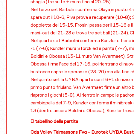
sbaglia (tre su te + muro fino al 20-25).
Nel terzo set Barbolini conferma Olaya in posto 4 e
spara out il 10-6, Piva prova a recuperare (10-8); 
doppietta del 15-15. Frosini passa per il 15-16 e i
mani-out del 21-23 e trova tre set ball (21-24). C
Nel quarto set Barbolini conferma Kunzler e tiene in
-1 (7-6); Kunzler mura Storck ed è parità (7-7), ma
Boldini e Obossa (13-11 muro Van Avermaet). Strant
Obossa firma l’ace del 17-16, poi rientrano di nuovo
bustocco riapre le speranze (23-20) ma alla fine c
Nel quinto set la UYBA riparte con il 6+1 di inizio 
primo punto friulano. Van Avermaet firma un altro b
riaprono i giochi (5-8). Al rientro in campo le padr
cambiopalla del 7-9, Kunzler conferma il minibreak 
13 (dentro ancora Boldini e Obossa), Kunzler trov
Il tabellino della partita
Cda Volley Talmassons Fvg – Eurotek UYBA Bust