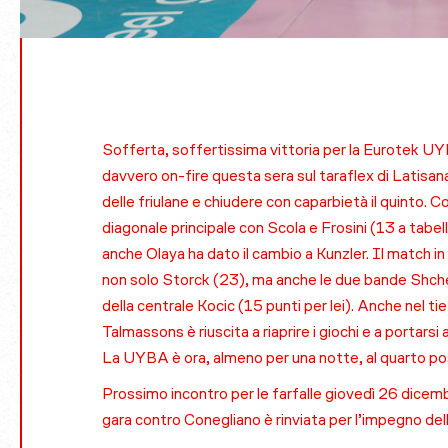
Sofferta, soffertissima vittoria per la Eurotek UY
davvero on-fire questa sera sul taraflex di Latisana: 
delle friulane e chiudere con caparbietà il quinto. 
diagonale principale con Scola e Frosini (13 a tabel
anche Olaya ha dato il cambio a Kunzler. Il match i
non solo Storck (23), ma anche le due bande Shche
della centrale Kocic (15 punti per lei). Anche nel t
Talmassons è riuscita a riaprire i giochi e a portars
La UYBA è ora, almeno per una notte, al quarto pos
Prossimo incontro per le farfalle giovedì 26 dicem
gara contro Conegliano è rinviata per l’impegno del