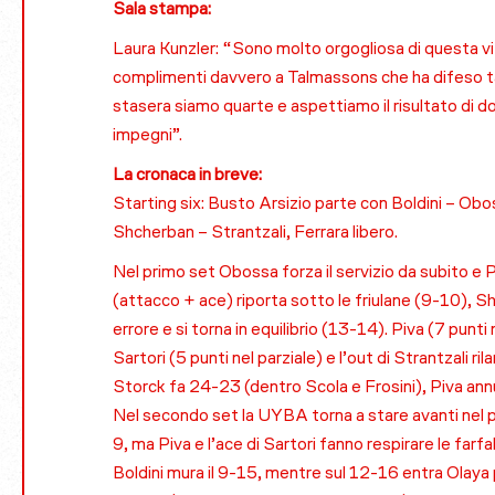
Sala stampa:
Laura Kunzler: “Sono molto orgogliosa di questa vit
complimenti davvero a Talmassons che ha difeso ta
stasera siamo quarte e aspettiamo il risultato di d
impegni”.
La cronaca in breve:
Starting six: Busto Arsizio parte con Boldini – Ob
Shcherban – Strantzali, Ferrara libero.
Nel primo set Obossa forza il servizio da subito e 
(attacco + ace) riporta sotto le friulane (9-10),
errore e si torna in equilibrio (13-14). Piva (7 pu
Sartori (5 punti nel parziale) e l’out di Strantzali r
Storck fa 24-23 (dentro Scola e Frosini), Piva annu
Nel secondo set la UYBA torna a stare avanti nel pu
9, ma Piva e l’ace di Sartori fanno respirare le far
Boldini mura il 9-15, mentre sul 12-16 entra Olaya 