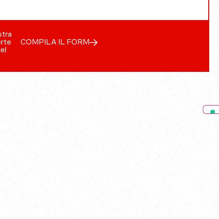
stra
erte
COMPILA IL FORM
del