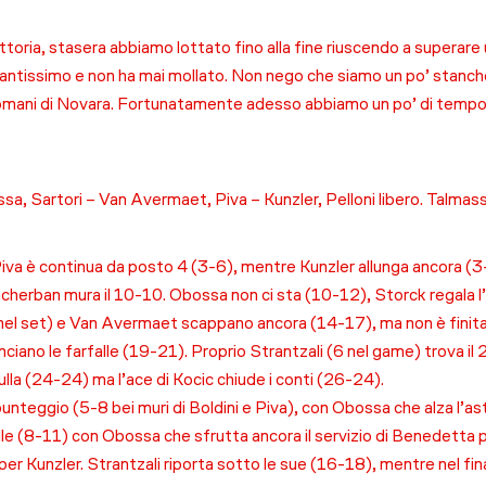
toria, stasera abbiamo lottato fino alla fine riuscendo a superare
ntissimo e non ha mai mollato. Non nego che siamo un po’ stanche,
omani di Novara. Fortunatamente adesso abbiamo un po’ di tempo per 
ossa, Sartori – Van Avermaet, Piva – Kunzler, Pelloni libero. Talm
Piva è continua da posto 4 (3-6), mentre Kunzler allunga ancora (3-
 Shcherban mura il 10-10. Obossa non ci sta (10-12), Storck rega
nti nel set) e Van Avermaet scappano ancora (14-17), ma non è finit
ilanciano le farfalle (19-21). Proprio Strantzali (6 nel game) trova il
lla (24-24) ma l’ace di Kocic chiude i conti (26-24).
nteggio (5-8 bei muri di Boldini e Piva), con Obossa che alza l’ast
falle (8-11) con Obossa che sfrutta ancora il servizio di Benedetta 
per Kunzler. Strantzali riporta sotto le sue (16-18), mentre nel fin