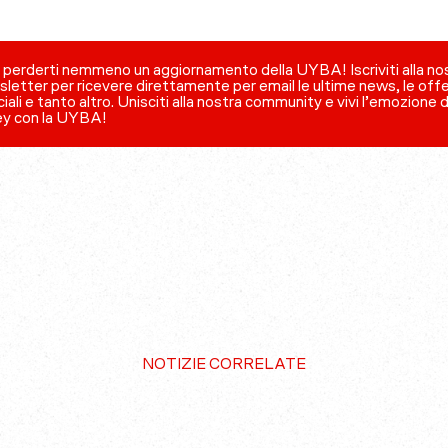
perderti nemmeno un aggiornamento della UYBA! Iscriviti alla no
letter per ricevere direttamente per email le ultime news, le off
iali e tanto altro. Unisciti alla nostra community e vivi l’emozione 
ey con la UYBA!
NOTIZIE CORRELATE