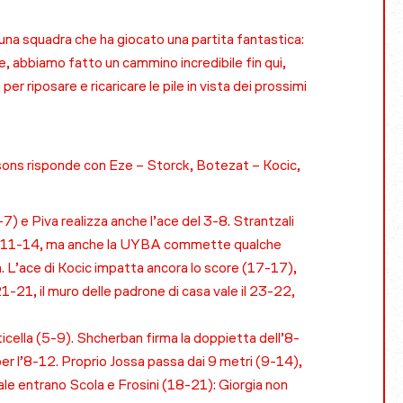
 una squadra che ha giocato una partita fantastica:
 abbiamo fatto un cammino incredibile fin qui,
riposare e ricaricare le pile in vista dei prossimi
assons risponde con Eze – Storck, Botezat – Kocic,
7) e Piva realizza anche l’ace del 3-8. Strantzali
la l’11-14, ma anche la UYBA commette qualche
a. L’ace di Kocic impatta ancora lo score (17-17),
 21-21, il muro delle padrone di casa vale il 23-22,
icella (5-9). Shcherban firma la doppietta dell’8-
per l’8-12. Proprio Jossa passa dai 9 metri (9-14),
ale entrano Scola e Frosini (18-21): Giorgia non