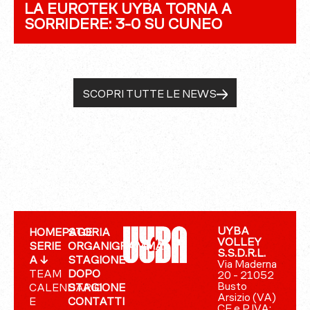
LA EUROTEK UYBA TORNA A
SORRIDERE: 3-0 SU CUNEO
SCOPRI TUTTE LE NEWS
UYBA
HOMEPAGE
STORIA
VOLLEY
SERIE
ORGANIGRAMMA
S.S.D.R.L.
A ↓
STAGIONE
Via Maderna
TEAM
DOPO
20 - 21052
Busto
CALENDARIO
STAGIONE
Arsizio (VA)
E
CONTATTI
CF e P.IVA: