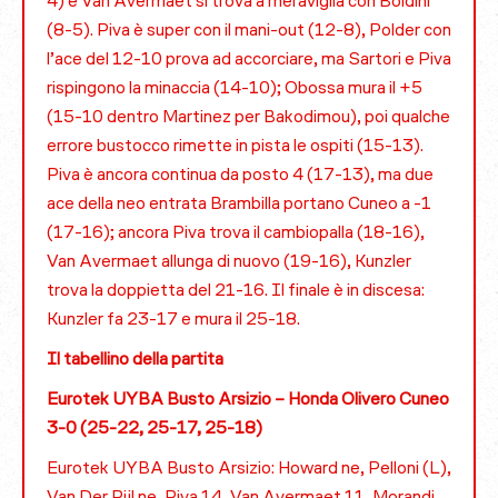
4) e Van Avermaet si trova a meraviglia con Boldini
(8-5). Piva è super con il mani-out (12-8), Polder con
l’ace del 12-10 prova ad accorciare, ma Sartori e Piva
rispingono la minaccia (14-10); Obossa mura il +5
(15-10 dentro Martinez per Bakodimou), poi qualche
errore bustocco rimette in pista le ospiti (15-13).
Piva è ancora continua da posto 4 (17-13), ma due
ace della neo entrata Brambilla portano Cuneo a -1
(17-16); ancora Piva trova il cambiopalla (18-16),
Van Avermaet allunga di nuovo (19-16), Kunzler
trova la doppietta del 21-16. Il finale è in discesa:
Kunzler fa 23-17 e mura il 25-18.
Il tabellino della partita
Eurotek UYBA Busto Arsizio – Honda Olivero Cuneo
3-0 (25-22, 25-17, 25-18)
Eurotek UYBA Busto Arsizio: Howard ne, Pelloni (L),
Van Der Pijl ne, Piva 14, Van Avermaet 11, Morandi