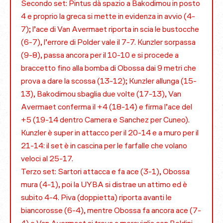
Secondo set: Pintus dà spazio a Bakodimou in posto
4 e proprio la greca si mette in evidenza in avvio (4-
7); l’ace di Van Avermaet riporta in scia le bustocche
(6-7), l’errore di Polder vale il 7-7. Kunzler sorpassa
(9-8), passa ancora per il 10-10 e si procede a
braccetto fino alla bomba di Obossa dai 9 metri che
prova a dare la scossa (13-12); Kunzler allunga (15-
13), Bakodimou sbaglia due volte (17-13), Van
Avermaet conferma il +4 (18-14) e firma l’ace del
+5 (19-14 dentro Camera e Sanchez per Cuneo).
Kunzler è super in attacco per il 20-14 e a muro per il
21-14: il set è in cascina per le farfalle che volano
veloci al 25-17.
Terzo set: Sartori attacca e fa ace (3-1), Obossa
mura (4-1), poi la UYBA si distrae un attimo ed è
subito 4-4. Piva (doppietta) riporta avanti le
biancorosse (6-4), mentre Obossa fa ancora ace (7-