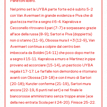
Panetoni libero.
Nel primo set la UYBA parte forte ed è subito 5-2
con Van Avermaet in grande evidenza e Piva che di
giustezza mette a segno il 6-4. Kapralova e
Cecconello ritrovano il pari (7-7) e sorpassano grazie
all’ace della russa (8-9); Sartori e Piva (doppietta)
non ci stanno (11-9), Obossa mura il +3 (12-9), Van
Avermaet continua a colpire dal centro ben
imbeccata da Boldini (14-11) che poco dopo mette
a segno il 15-11. Kapralova a muro e Martinez in pipe
provano ad accorciare (15-14), un pasticcio UYBA
regala il 17-17. Le farfalle non demordono e ritornano
avanti con Obossa (19-18) e con il muro di Sartori
(20-18); Kunzler conferma (21-19), Sartori mura
ancora (22-19, 6 punti nel set) e nel finale le
biancorosse amministrano senza troppe ansie (ace
della neo entrata Scola per il 24-20). Finisce 25-22.