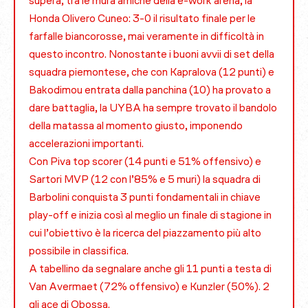
supera, tra le mura amiche della e-work arena, la
Honda Olivero Cuneo: 3-0 il risultato finale per le
farfalle biancorosse, mai veramente in difficoltà in
questo incontro. Nonostante i buoni avvii di set della
squadra piemontese, che con Kapralova (12 punti) e
Bakodimou entrata dalla panchina (10) ha provato a
dare battaglia, la UYBA ha sempre trovato il bandolo
della matassa al momento giusto, imponendo
accelerazioni importanti.
Con Piva top scorer (14 punti e 51% offensivo) e
Sartori MVP (12 con l’85% e 5 muri) la squadra di
Barbolini conquista 3 punti fondamentali in chiave
play-off e inizia così al meglio un finale di stagione in
cui l’obiettivo è la ricerca del piazzamento più alto
possibile in classifica.
A tabellino da segnalare anche gli 11 punti a testa di
Van Avermaet (72% offensivo) e Kunzler (50%). 2
gli ace di Obossa.