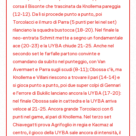
corsa il Bisonte che trascinata da Knollema pareggia
(12-12). Da lì si procede punto a punto, poi
Torcolacci e il muro di Parra (5 punti per lei nel set)
rilanciano la squadra bustocca (18-20). Nel finale la
neo-entrata Schmit mette a segno un fondamentale
ace (20-23) e la UYBA chiude 21-25. Anche nel
secondo set le farfalle partono convinte e
comandano da subito nel punteggio, con Van
Avermaet e Parra sugli scudi (8-11); Obossa c’è, ma
Knollema e Villani riescono a trovare il pari (14-14) e
si gioca punto a punto, poi due super colpi di Gennari
e l’errore di Bukilic lanciano ancora la UYBA (17-20):
nel finale Obossa sale in cattedra e la UYBA arriva
veloce al 21-25. Ancora grande Torcolacci con 6
punti nel game, al pari di Knollema. Nel terzo set
Chiavegatti prova Agrifoglio in regia e Kacmaz al
centro, il gioco della UYBA sale ancora di intensità, il