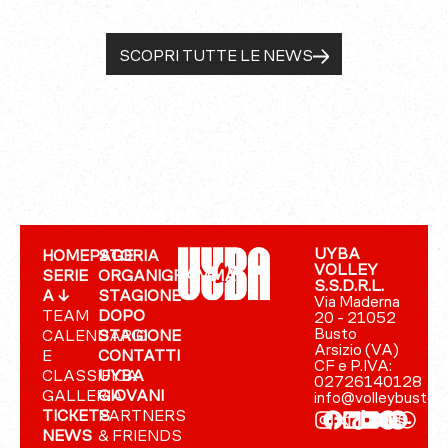
SCOPRI TUTTE LE NEWS
UYBA
HOMEPAGE
STORIA
VOLLEY
SERIE
ORGANIGRAMMA
S.S.D.R.L.
A ↓
STAGIONE
Via Maderna
TEAM
DOPO
20 - 21052
Busto
CALENDARIO
STAGIONE
Arsizio (VA)
E
CONTATTI
CF e P.IVA:
CLASSIFICA
UYBA
02726140128
GALLERIA
GIOVANI
info@volleybusto.
TICKETS
PARTNERS
NEWS
& FRIENDS