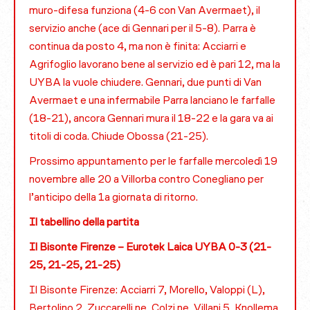
muro-difesa funziona (4-6 con Van Avermaet), il
servizio anche (ace di Gennari per il 5-8). Parra è
continua da posto 4, ma non è finita: Acciarri e
Agrifoglio lavorano bene al servizio ed è pari 12, ma la
UYBA la vuole chiudere. Gennari, due punti di Van
Avermaet e una infermabile Parra lanciano le farfalle
(18-21), ancora Gennari mura il 18-22 e la gara va ai
titoli di coda. Chiude Obossa (21-25).
Prossimo appuntamento per le farfalle mercoledì 19
novembre alle 20 a Villorba contro Conegliano per
l’anticipo della 1a giornata di ritorno.
Il tabellino della partita
Il Bisonte Firenze – Eurotek Laica UYBA 0-3 (21-
25, 21-25, 21-25)
Il Bisonte Firenze: Acciarri 7, Morello, Valoppi (L),
Bertolino 2, Zuccarelli ne, Colzi ne, Villani 5, Knollema