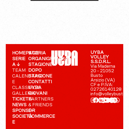
UYBA
HOMEPAGE
STORIA
VOLLEY
SERIE
ORGANIGRAMMA
S.S.D.R.L.
A ↓
STAGIONE
Via Maderna
TEAM
DOPO
20 - 21052
Busto
CALENDARIO
STAGIONE
Arsizio (VA)
E
CONTATTI
CF e P.IVA:
CLASSIFICA
UYBA
02726140128
GALLERIA
GIOVANI
info@volleybusto.
TICKETS
PARTNERS
NEWS
& FRIENDS
SPONSOR
E-
SOCIETÀ
COMMERCE
E