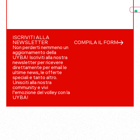
ISCRIVITI ALLA
NEWSLETTER
COMPILA IL FORM
Non perderti nemmeno un
aggiornamento della
UYBA! Iscriviti alla nostra
newsletter per ricevere
direttamente per email le
ultime news, le offerte
speciali e tanto altro.
Unisciti alla nostra
community e vivi
l’emozione del volley con la
UYBA!