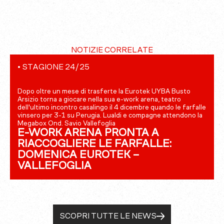
NOTIZIE CORRELATE
•
STAGIONE 24/25
Dopo oltre un mese di trasferte la Eurotek UYBA Busto
Arsizio torna a giocare nella sua e-work arena, teatro
dell'ultimo incontro casalingo il 4 dicembre quando le farfalle
vinsero per 3-1 su Perugia. Lualdi e compagne attendono la
Megabox Ond. Savio Vallefoglia
E-WORK ARENA PRONTA A
RIACCOGLIERE LE FARFALLE:
DOMENICA EUROTEK –
VALLEFOGLIA
SCOPRI TUTTE LE NEWS