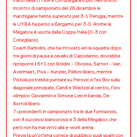
meno della UYBA e con una gara in più. Nell’ultimo
incontro di campionato del 26 dicembre le
marchigiane hanno superato per 3-1 Perugia, mentre
la UYBA ha perso a Bergamo per 3-0. Anche la
Megabox è uscita dalla Coppa Italia (0-3 con
Conegliano).
Coach Barbolini, che ha ritrovato ieri la squadra dopo
tre giorni di pausa a cavallo di Capodanno, dovrebbe
riproporre il 6+1 con Boldini – Obossa, Sartori – Van
Avermaet, Piva – Kunzler, Pelloni libero, mentre
Pistola potrebbe puntare su Perovic e l’ex Bici sulla
diagonale principale, Candi e Weitzel al centro, l’oro
olimpico Giovannini e Simone Lee in banda, De
Bortoli libero.
7 i precedenti in campionato tra le due formazioni,
con 4 successi biancorossi e 3 della Megabox che
però non ha mai vinto alla e-work arena.
Prevista un’ottima cornice di pubblico sugli spalti con