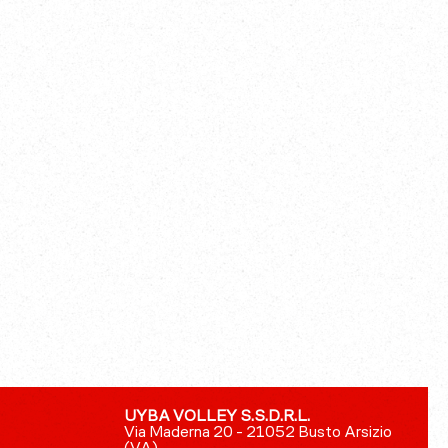
UYBA VOLLEY S.S.D.R.L.
Via Maderna 20 - 21052 Busto Arsizio