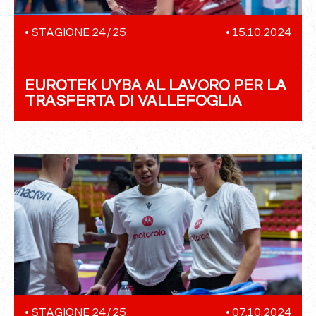
•
STAGIONE 24/25
•
15.10.2024
EUROTEK UYBA AL LAVORO PER LA
TRASFERTA DI VALLEFOGLIA
•
STAGIONE 24/25
•
07.10.2024