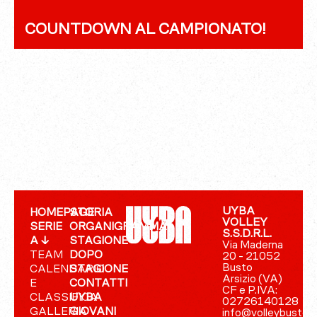
COUNTDOWN AL CAMPIONATO!
UYBA
HOMEPAGE
STORIA
VOLLEY
SERIE
ORGANIGRAMMA
S.S.D.R.L.
A ↓
STAGIONE
Via Maderna
TEAM
DOPO
20 - 21052
Busto
CALENDARIO
STAGIONE
Arsizio (VA)
E
CONTATTI
CF e P.IVA:
CLASSIFICA
UYBA
02726140128
GALLERIA
GIOVANI
info@volleybusto.