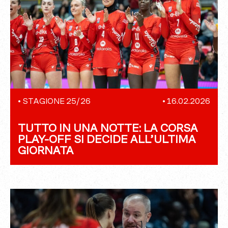
•
STAGIONE 25/26
•
16.02.2026
TUTTO IN UNA NOTTE: LA CORSA
PLAY-OFF SI DECIDE ALL’ULTIMA
GIORNATA