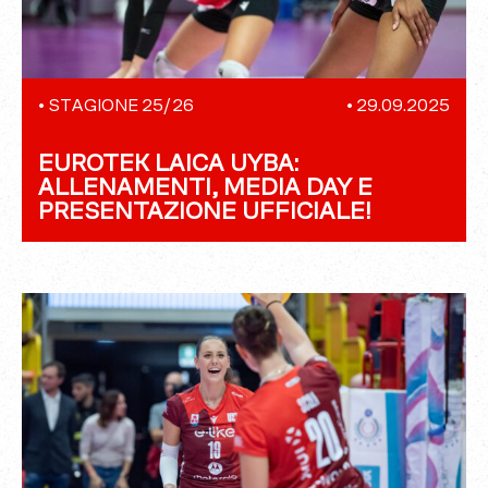
•
STAGIONE 25/26
•
29.09.2025
EUROTEK LAICA UYBA:
ALLENAMENTI, MEDIA DAY E
PRESENTAZIONE UFFICIALE!