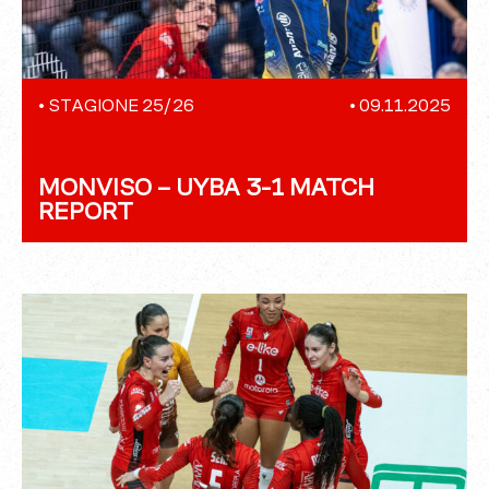
•
STAGIONE 25/26
•
09.11.2025
MONVISO – UYBA 3-1 MATCH
REPORT