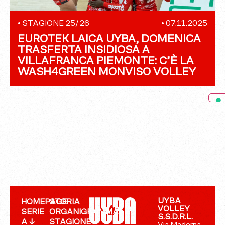
•
STAGIONE 25/26
•
07.11.2025
EUROTEK LAICA UYBA, DOMENICA
TRASFERTA INSIDIOSA A
VILLAFRANCA PIEMONTE: C’È LA
WASH4GREEN MONVISO VOLLEY
UYBA
HOMEPAGE
STORIA
VOLLEY
SERIE
ORGANIGRAMMA
S.S.D.R.L.
A ↓
STAGIONE