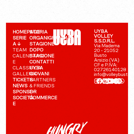
UYBA
HOMEPAGE
STORIA
VOLLEY
SERIE
ORGANIGRAMMA
S.S.D.R.L.
A ↓
STAGIONE
Via Maderna
TEAM
DOPO
20 - 21052
Busto
CALENDARIO
STAGIONE
Arsizio (VA)
E
CONTATTI
CF e P.IVA:
CLASSIFICA
UYBA
02726140128
GALLERIA
GIOVANI
info@volleybusto.
TICKETS
PARTNERS
NEWS
& FRIENDS
SPONSOR
E-
SOCIETÀ
COMMERCE
E