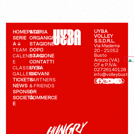
UYBA
HOMEPAGE
STORIA
VOLLEY
SERIE
ORGANIGRAMMA
S.S.D.R.L.
A ↓
STAGIONE
Via Maderna
TEAM
DOPO
20 - 21052
Busto
CALENDARIO
STAGIONE
Arsizio (VA)
E
CONTATTI
CF e P.IVA:
CLASSIFICA
UYBA
02726140128
GALLERIA
GIOVANI
info@volleybusto.
TICKETS
PARTNERS
NEWS
& FRIENDS
SPONSOR
E-
SOCIETÀ
COMMERCE
E