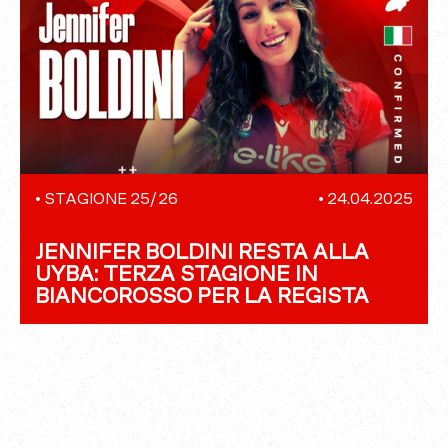
•
STAGIONE 25/26
•
24.04.2025
JENNIFER BOLDINI RESTA ALLA
UYBA: TERZA STAGIONE IN
BIANCOROSSO PER LA REGISTA