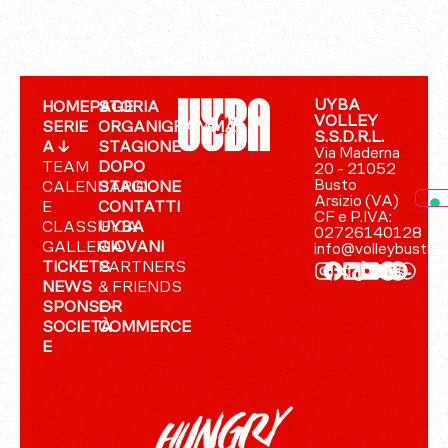
UYBA
HOMEPAGE
STORIA
VOLLEY
SERIE
ORGANIGRAMMA
S.S.D.R.L.
A ↓
STAGIONE
Via Maderna
TEAM
DOPO
20 - 21052
Busto
CALENDARIO
STAGIONE
Arsizio (VA)
E
CONTATTI
CF e P.IVA:
CLASSIFICA
UYBA
02726140128
GALLERIA
GIOVANI
info@volleybusto.
TICKETS
PARTNERS
NEWS
& FRIENDS
SPONSOR
E-
SOCIETÀ
COMMERCE
E