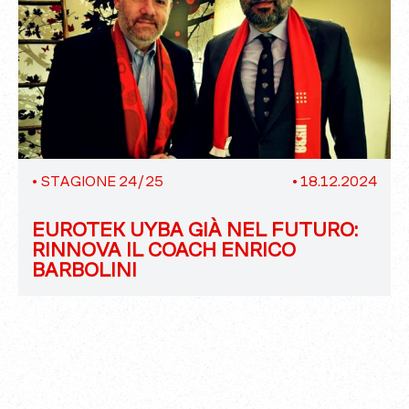
•
STAGIONE 24/25
•
18.12.2024
EUROTEK UYBA GIÀ NEL FUTURO:
RINNOVA IL COACH ENRICO
BARBOLINI