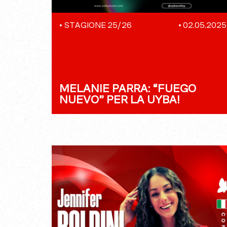
•
STAGIONE 25/26
•
02.05.2025
MELANIE PARRA: “FUEGO
NUEVO” PER LA UYBA!