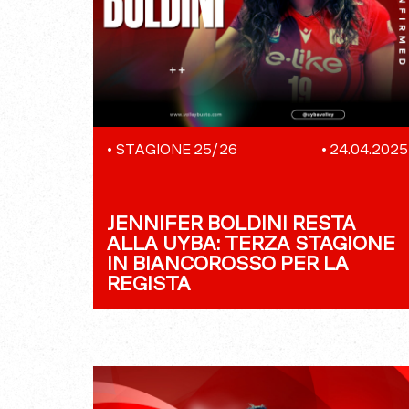
•
STAGIONE 25/26
•
24.04.2025
JENNIFER BOLDINI RESTA
ALLA UYBA: TERZA STAGIONE
IN BIANCOROSSO PER LA
REGISTA