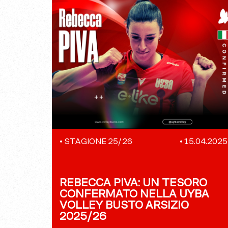
•
STAGIONE 25/26
•
15.04.2025
REBECCA PIVA: UN TESORO
CONFERMATO NELLA UYBA
VOLLEY BUSTO ARSIZIO
2025/26