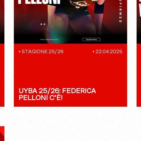
•
STAGIONE 25/26
•
22.04.2025
UYBA 25/26: FEDERICA
PELLONI C’È!