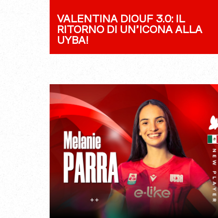
VALENTINA DIOUF 3.0: IL
RITORNO DI UN’ICONA ALLA
UYBA!