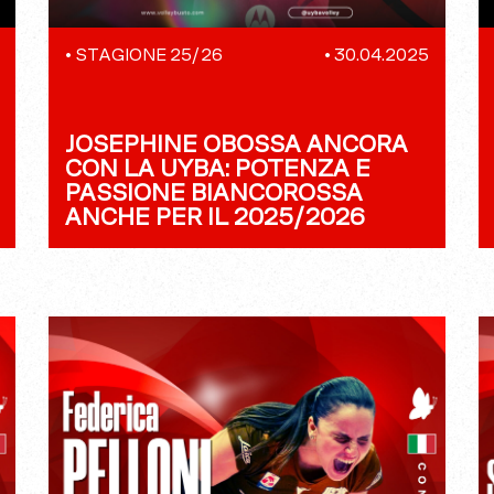
•
STAGIONE 25/26
•
30.04.2025
JOSEPHINE OBOSSA ANCORA
CON LA UYBA: POTENZA E
PASSIONE BIANCOROSSA
ANCHE PER IL 2025/2026