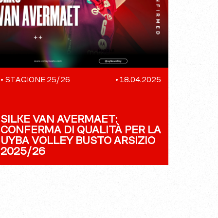
•
STAGIONE 25/26
•
18.04.2025
SILKE VAN AVERMAET:
CONFERMA DI QUALITÀ PER LA
UYBA VOLLEY BUSTO ARSIZIO
2025/26