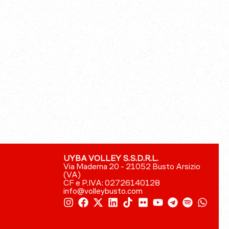
UYBA VOLLEY S.S.D.R.L.
Via Maderna 20 - 21052 Busto Arsizio
(VA)
CF e P.IVA: 02726140128
info@volleybusto.com