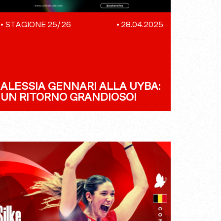
•
STAGIONE 25/26
•
28.04.2025
ALESSIA GENNARI ALLA UYBA:
UN RITORNO GRANDIOSO!