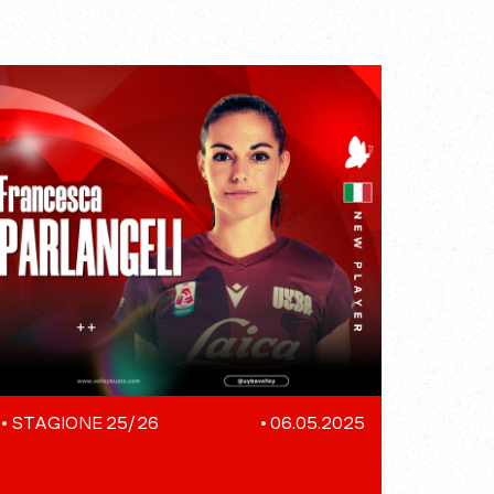
•
STAGIONE 25/26
•
06.05.2025